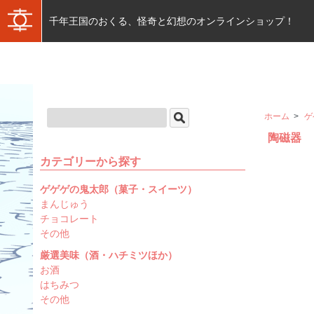
千年王国のおくる、怪奇と幻想のオンラインショップ！
ホーム
>
ゲ
陶磁器
カテゴリーから探す
ゲゲゲの鬼太郎（菓子・スイーツ）
まんじゅう
チョコレート
その他
厳選美味（酒・ハチミツほか）
お酒
はちみつ
その他