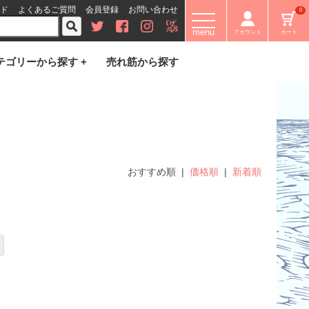
ド
よくあるご質問
会員登録
お問い合わせ
0
menu
アカウント
カート
テゴリーから探す +
売れ筋から探す
おすすめ順 |
価格順
|
新着順