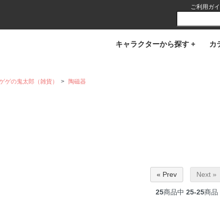
ご利用ガイ
キャラクターから探す +
カ
ゲゲの鬼太郎（雑貨）
>
陶磁器
« Prev
Next »
25
商品中
25-25
商品