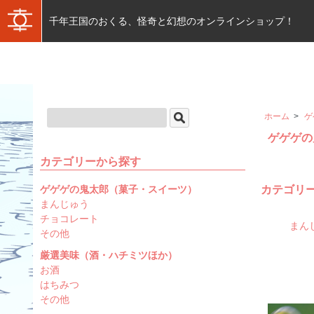
千年王国のおくる、怪奇と幻想のオンラインショップ！
ホーム
>
ゲ
ゲゲゲの
カテゴリーから探す
ゲゲゲの鬼太郎（菓子・スイーツ）
カテゴリ
まんじゅう
チョコレート
まん
その他
厳選美味（酒・ハチミツほか）
お酒
はちみつ
その他