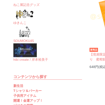
ねこ展記念グッズ
ゆきんこ
SOUMOKU45
新商品
【境港限
り 蜜柑
hibi create / 岸本裕美子
648円(税
コンテンツから探す
新生活
Tシャツ＆パーカー
子供用アイテム
開運！金運アップ！