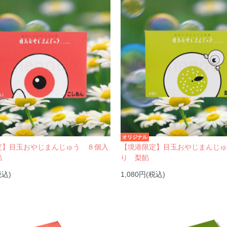
オリジナル
定】目玉おやじまんじゅう ８個入
【境港限定】目玉おやじまんじ
餡
り 梨餡
税込)
1,080円(税込)