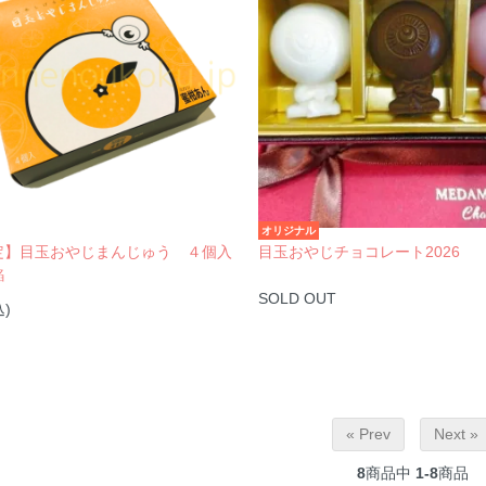
オリジナル
定】目玉おやじまんじゅう ４個入
目玉おやじチョコレート2026
餡
SOLD OUT
込)
« Prev
Next »
8
商品中
1-8
商品