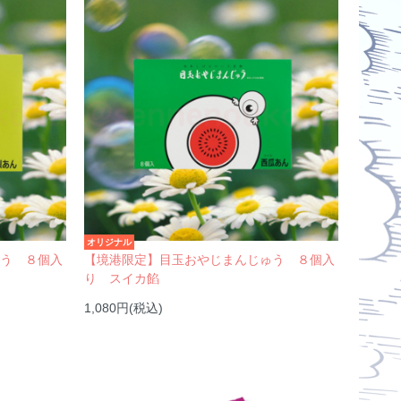
オリジナル
ゅう ８個入
【境港限定】目玉おやじまんじゅう ８個入
り スイカ餡
1,080円(税込)