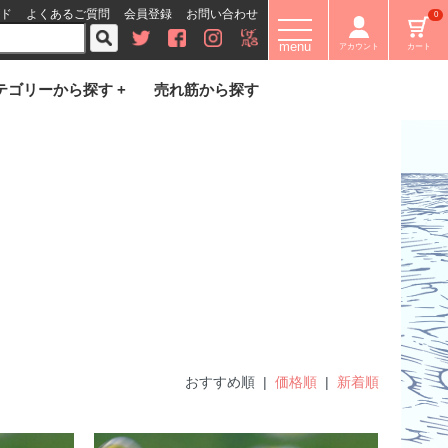
ド
よくあるご質問
会員登録
お問い合わせ
0
menu
アカウント
カート
テゴリーから探す +
売れ筋から探す
おすすめ順 |
価格順
|
新着順