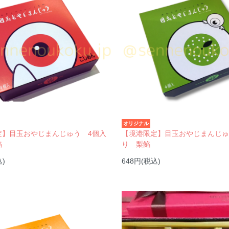
オリジナル
定】目玉おやじまんじゅう 4個入
【境港限定】目玉おやじまんじ
餡
り 梨餡
込)
648円(税込)