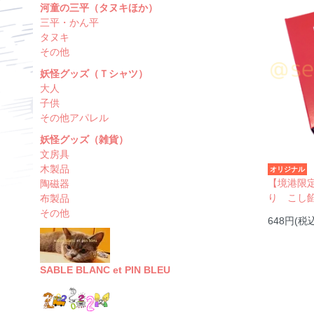
河童の三平（タヌキほか）
三平・かん平
タヌキ
その他
妖怪グッズ（Ｔシャツ）
大人
子供
その他アパレル
妖怪グッズ（雑貨）
文房具
木製品
オリジナル
【境港限
陶磁器
り こし
布製品
その他
648円(税
SABLE BLANC et PIN BLEU