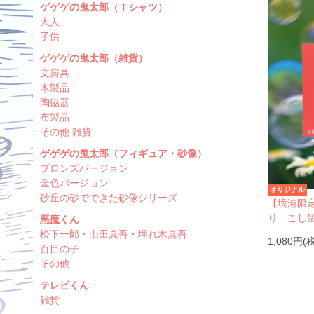
ゲゲゲの鬼太郎（Ｔシャツ）
大人
子供
ゲゲゲの鬼太郎（雑貨）
文房具
木製品
陶磁器
布製品
その他 雑貨
ゲゲゲの鬼太郎（フィギュア・砂像）
ブロンズバージョン
金色バージョン
オリジナル
砂丘の砂でできた砂像シリーズ
【境港限
り こし
悪魔くん
松下一郎・山田真吾・埋れ木真吾
1,080円(
百目の子
その他
テレビくん
雑貨