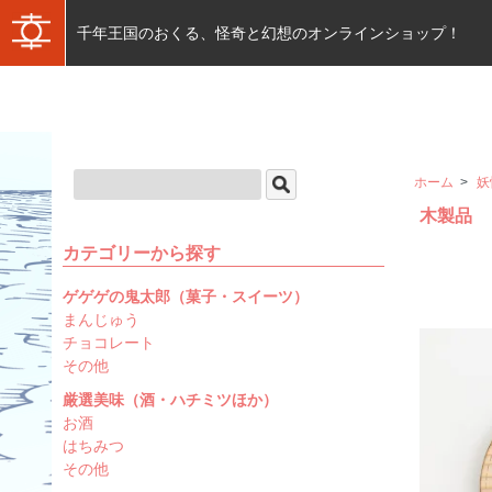
千年王国のおくる、怪奇と幻想のオンラインショップ！
ホーム
>
妖
木製品
カテゴリーから探す
ゲゲゲの鬼太郎（菓子・スイーツ）
まんじゅう
チョコレート
その他
厳選美味（酒・ハチミツほか）
お酒
はちみつ
その他