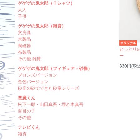
ゲゲゲの鬼太郎（Ｔシャツ）
大人
子供
ゲゲゲの鬼太郎（雑貨）
文房具
木製品
オリジナル
陶磁器
とっとり
布製品
ー
その他 雑貨
330円(税
ゲゲゲの鬼太郎（フィギュア・砂像）
ブロンズバージョン
金色バージョン
砂丘の砂でできた砂像シリーズ
悪魔くん
松下一郎・山田真吾・埋れ木真吾
百目の子
その他
テレビくん
雑貨