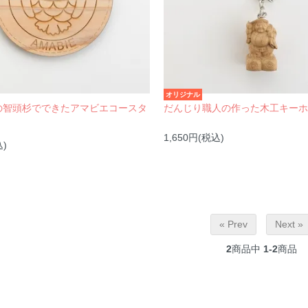
オリジナル
の智頭杉でできたアマビエコースタ
だんじり職人の作った木工キー
1,650円(税込)
込)
« Prev
Next »
2
商品中
1-2
商品