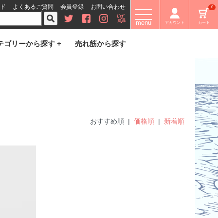
ド
よくあるご質問
会員登録
お問い合わせ
0
menu
アカウント
カート
テゴリーから探す +
売れ筋から探す
おすすめ順 |
価格順
|
新着順