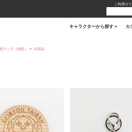
ご利用ガイ
キャラクターから探す +
カ
怪グッズ（雑貨）
>
木製品