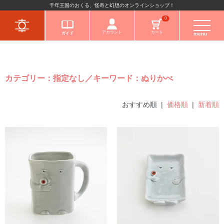
千年王国のおくる、怪奇と幻想のオンラインショップ！
キャラクターから
0
アカウント
カート
ガイド
menu
カテゴリー：指定なし／キーワード：ぬりかべ
おすすめ順 |
価格順
|
新着順