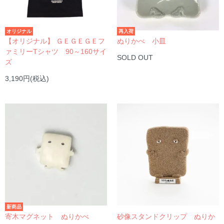
オリジナル
再入荷
【オリジナル】 ＧＥＧＥＧＥフ
ぬりかべ 小皿
ァミリーTシャツ 90～160サイ
SOLD OUT
ズ
3,190円(税込)
新商品
寄木マグネット ぬりかべ
砂像スタンドクリップ ぬりか