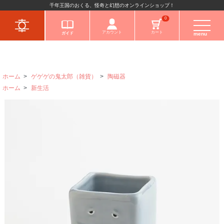
千年王国のおくる、怪奇と幻想のオンラインショップ！
キャラクターから
0
アカウント
カート
ガイド
menu
ホーム
>
ゲゲゲの鬼太郎（雑貨）
>
陶磁器
ホーム
>
新生活