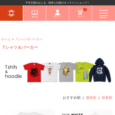
千年王国のおくる、怪奇と幻想のオンラインショップ！
キャラクターから
0
アカウント
カート
ガイド
menu
ホーム
>
Tシャツ＆パーカー
Tシャツ＆パーカー
おすすめ順 |
価格順
|
新着順