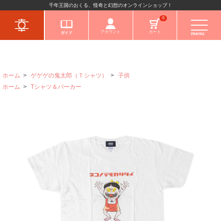
千年王国のおくる、怪奇と幻想のオンラインショップ！
キャラクターから
0
アカウント
カート
ガイド
menu
ホーム
>
ゲゲゲの鬼太郎（Ｔシャツ）
>
子供
ホーム
>
Tシャツ＆パーカー