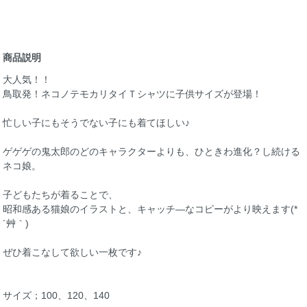
商品説明
大人気！！
鳥取発！ネコノテモカリタイＴシャツに子供サイズが登場！
忙しい子にもそうでない子にも着てほしい♪
ゲゲゲの鬼太郎のどのキャラクターよりも、ひときわ進化？し続ける
ネコ娘。
子どもたちが着ることで、
昭和感ある猫娘のイラストと、キャッチ―なコピーがより映えます(*
´艸｀)
ぜひ着こなして欲しい一枚です♪
サイズ；100、120、140