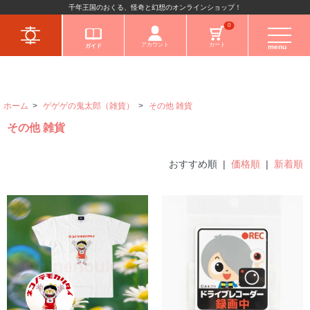
千年王国のおくる、怪奇と幻想のオンラインショップ！
キャラクターから
0
アカウント
カート
ガイド
menu
ホーム
>
ゲゲゲの鬼太郎（雑貨）
>
その他 雑貨
その他 雑貨
おすすめ順 |
価格順
|
新着順