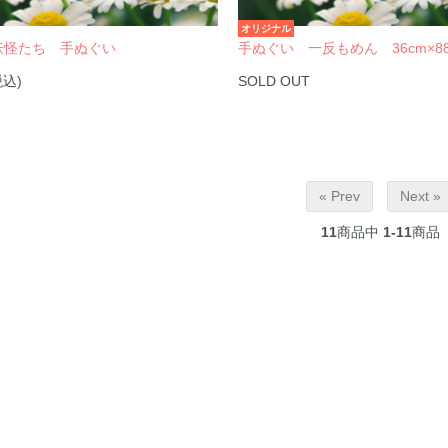
オリジナル
妖怪たち 手ぬぐい
手ぬぐい 一反もめん 36cm×88
税込)
SOLD OUT
« Prev
Next »
11
商品中
1-11
商品