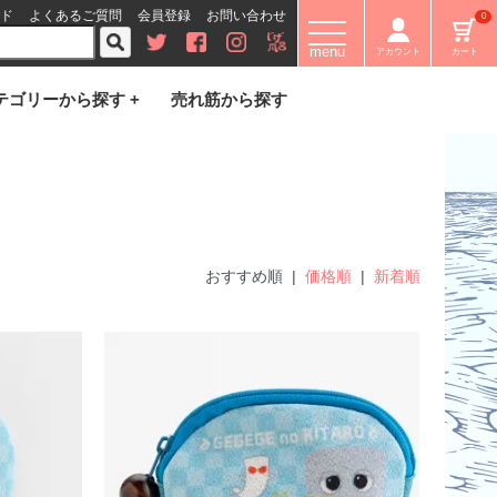
ド
よくあるご質問
会員登録
お問い合わせ
0
menu
アカウント
カート
テゴリーから探す +
売れ筋から探す
おすすめ順 |
価格順
|
新着順