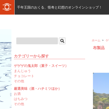
千年王国のおくる、怪奇と幻想のオンラインショップ！
ホーム
>
ゲ
布製品
カテゴリーから探す
ゲゲゲの鬼太郎（菓子・スイーツ）
まんじゅう
チョコレート
その他
厳選美味（酒・ハチミツほか）
お酒
はちみつ
その他