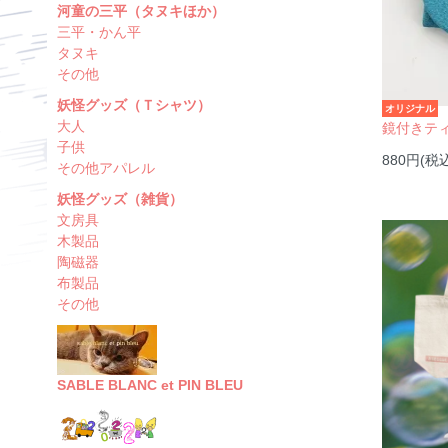
河童の三平（タヌキほか）
三平・かん平
タヌキ
その他
妖怪グッズ（Ｔシャツ）
オリジナル
大人
鏡付きテ
子供
880円(税
その他アパレル
妖怪グッズ（雑貨）
文房具
木製品
陶磁器
布製品
その他
SABLE BLANC et PIN BLEU