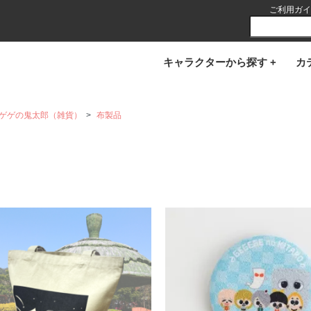
ご利用ガイ
キャラクターから探す +
カ
ゲゲの鬼太郎（雑貨）
>
布製品