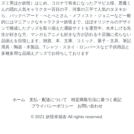
ズミ男ほか妖怪）はじめ、コロナで有名になったアマビエ様、悪魔く
んの隠れ人気キャラクター百目の子、河童の三平で人気のタヌキか
ら、バックベアード・べとべとさん・メフィスト・ジョニーなど一般
的にはマニアックなキャラクター妖怪まで、ほぼオリジナルのデザイ
ンで構成したグッズを取り揃えた通販サイトを運営中。水木しげる先
生が好きな方、マンガもアニメも好きな方が訪れる十店舗に劣らない
品揃えを目指します。雑貨、本、文庫、コミック、菓子・文具、筆記
用具・陶器・木製品、Tシャツ・スタイ・ロンパースなど子供用品と
多種多用な品揃えグッズでお待ちしております
ホーム
支払・配送について
特定商取引法に基づく表記
プライバシーポリシー
お問い合わせ
© 2021 妖怪幸福舎 All rights reserved.