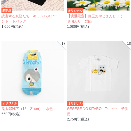
新商品
オリジナル
読書する妖怪たち キャンパスツート
【境港限定】目玉おやじまんじゅう
ントートバッグ
８個入り 梨餡
1,650円(税込)
1,080円(税込)
17
18
オリジナル
オリジナル
鬼太郎靴下（18～21cm） 水色
GEGEGE NO KITARO Tシャツ 子供
550円(税込)
用
2,750円(税込)