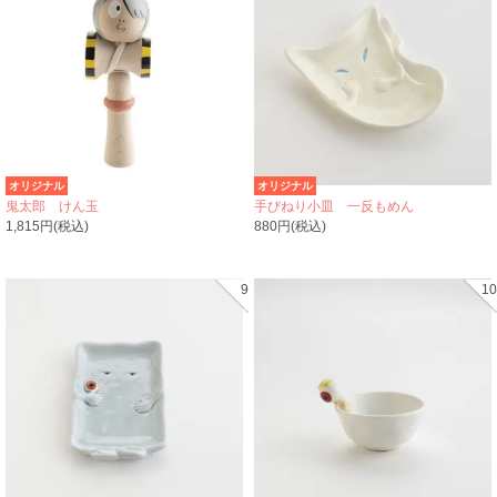
オリジナル
オリジナル
鬼太郎 けん玉
手びねり小皿 一反もめん
1,815円(税込)
880円(税込)
9
10