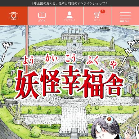
千年王国のおくる、怪奇と幻想のオンラインショップ！
キャラクターから
0
アカウント
カート
ガイド
menu