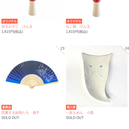
オリジナル
オリジナル
目玉おやじ けん玉
ねこ娘 けん玉
1,815円(税込)
1,815円(税込)
23
24
新商品
再入荷
読書する妖怪たち 扇子
一反もめん 小皿
SOLD OUT
SOLD OUT