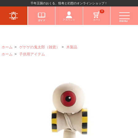
千年王国のおくる、怪奇と幻想のオンラインショップ！
キャラクターから
0
アカウント
カート
ガイド
menu
ホーム
>
ゲゲゲの鬼太郎（雑貨）
>
木製品
ホーム
>
子供用アイテム