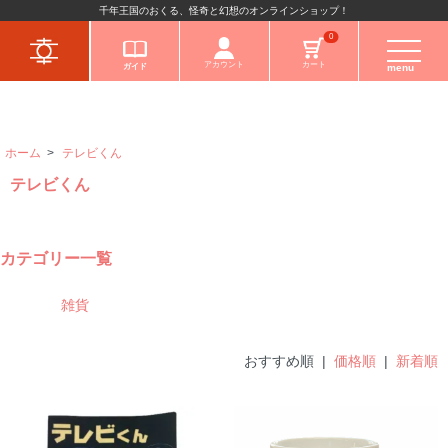
千年王国のおくる、怪奇と幻想のオンラインショップ！
キャラクターから
0
アカウント
カート
ガイド
menu
ホーム
>
テレビくん
テレビくん
カテゴリー一覧
雑貨
おすすめ順 |
価格順
|
新着順