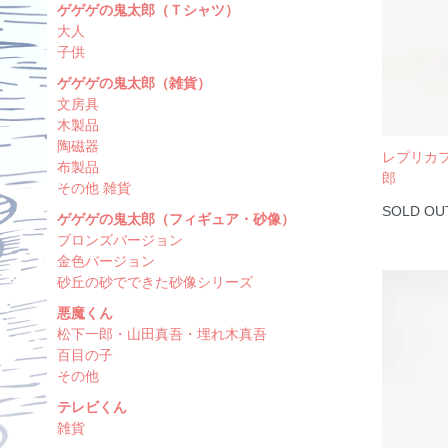
ゲゲゲの鬼太郎（Ｔシャツ）
大人
子供
ゲゲゲの鬼太郎（雑貨）
文房具
木製品
陶磁器
レプリカ
布製品
郎
その他 雑貨
SOLD OU
ゲゲゲの鬼太郎（フィギュア・砂像）
ブロンズバージョン
金色バージョン
砂丘の砂でできた砂像シリーズ
悪魔くん
松下一郎・山田真吾・埋れ木真吾
百目の子
その他
テレビくん
雑貨