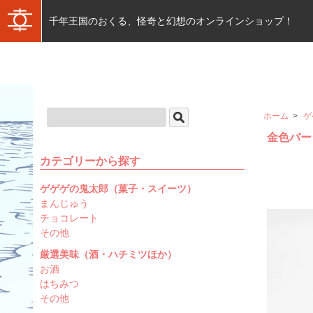
千年王国のおくる、怪奇と幻想のオンラインショップ！
ホーム
>
ゲ
金色バー
カテゴリーから探す
ゲゲゲの鬼太郎（菓子・スイーツ）
まんじゅう
チョコレート
その他
厳選美味（酒・ハチミツほか）
お酒
はちみつ
その他