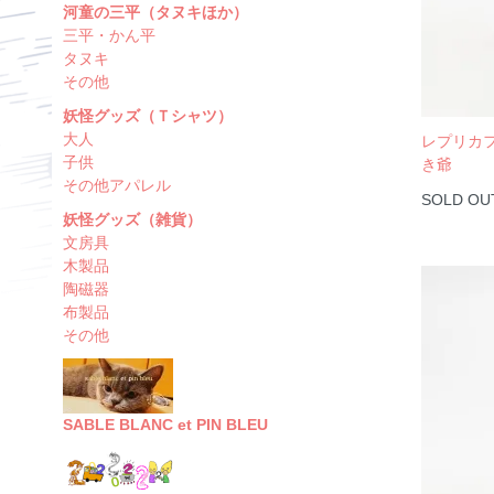
河童の三平（タヌキほか）
三平・かん平
タヌキ
その他
妖怪グッズ（Ｔシャツ）
大人
レプリカ
子供
き爺
その他アパレル
SOLD OU
妖怪グッズ（雑貨）
文房具
木製品
陶磁器
布製品
その他
SABLE BLANC et PIN BLEU