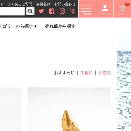
ド
よくあるご質問
会員登録
お問い合わせ
0
menu
アカウント
カート
テゴリーから探す +
売れ筋から探す
おすすめ順 |
価格順
|
新着順