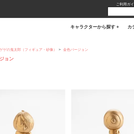
ご利用ガイ
キャラクターから探す +
カ
ゲゲの鬼太郎（フィギュア・砂像）
>
金色バージョン
ジョン