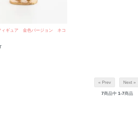
フィギュア 金色バージョン ネコ
T
« Prev
Next »
7
商品中
1-7
商品