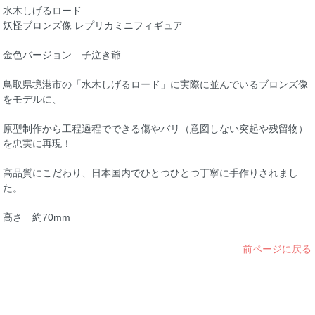
水木しげるロード
妖怪ブロンズ像 レプリカミニフィギュア
金色バージョン 子泣き爺
鳥取県境港市の「水木しげるロード」に実際に並んでいるブロンズ像
をモデルに、
原型制作から工程過程でできる傷やバリ（意図しない突起や残留物）
を忠実に再現！
高品質にこだわり、日本国内でひとつひとつ丁寧に手作りされまし
た。
高さ 約70mm
前ページに戻る