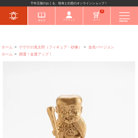
千年王国のおくる、怪奇と幻想のオンラインショップ！
キャラクターから
0
アカウント
カート
ガイド
menu
ホーム
>
ゲゲゲの鬼太郎（フィギュア・砂像）
>
金色バージョン
ホーム
>
開運！金運アップ！