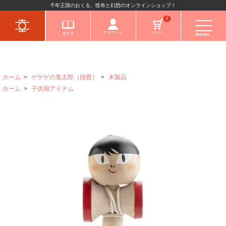
千年王国のおくる、怪奇と幻想のオンラインショップ！
キャラクターから
0
アカウント
カート
ガイド
menu
ホーム
>
ゲゲゲの鬼太郎（雑貨）
>
木製品
ホーム
>
子供用アイテム