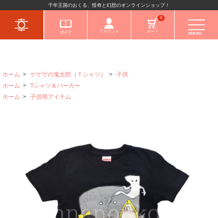
千年王国のおくる、怪奇と幻想のオンラインショップ！
キャラクターから
0
アカウント
カート
ガイド
menu
ホーム
>
ゲゲゲの鬼太郎（Ｔシャツ）
>
子供
ホーム
>
Tシャツ＆パーカー
ホーム
>
子供用アイテム