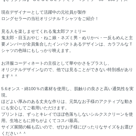
現在デザイナーとして活躍中の元社員が製作
ロングセラーの当社オリジナルＴシャツをご紹介！
見る人を楽しませてくれる鬼太郎ファミリー
鬼太郎・目玉おやじ・ねこ娘・ネズミ男・ぬりかべ・一反もめんと主
要メンバーが全員集合したインパクトあるデザインは、カラフルなＴ
シャツの色味にもしっかり映えます。
お洋服コーディネートの主役として華やかさをプラスし、
オリジナルデザインなので、他では見ることができない特別感があり
ます＾＾
5.6オンス・綿100％の素材を使用し、肌触りの良さと高い通気性を実
現。
ほどよい厚みのある丈夫な作りは、元気なお子様のアクティブな動き
にも安心してご着用いただけます。
プリントは、ずっとキレイでほぼ色落ちしないシルクスクリーンを使
用。生地ともに持ちがよくてコスパ最高。
サイズ展開の幅も広いので、ぜひお子様にぴったりなサイズをお選び
ください＾＾