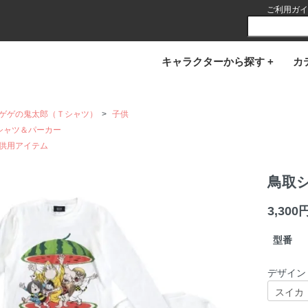
ご利用ガイ
キャラクターから探す +
カ
ゲゲの鬼太郎（Ｔシャツ）
>
子供
シャツ＆パーカー
供用アイテム
鳥取
3,300
型番
デザイン