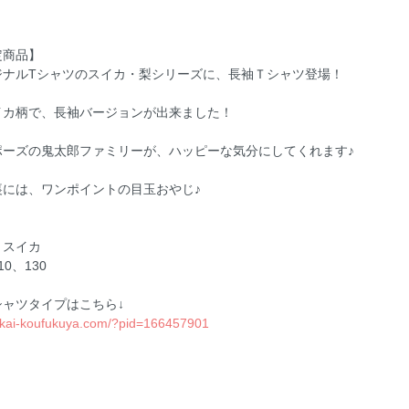
定商品】
ジナルTシャツのスイカ・梨シリーズに、長袖Ｔシャツ登場！
イカ柄で、長袖バージョンが出来ました！
ポーズの鬼太郎ファミリーが、ハッピーな気分にしてくれます♪
裏には、ワンポイントの目玉おやじ♪
；スイカ
0、130
シャツタイプはこちら↓
oukai-koufukuya.com/?pid=166457901