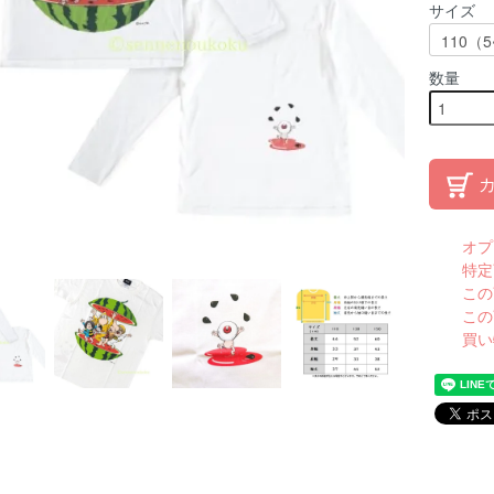
サイズ
数量
オプ
特定
この
この
買い