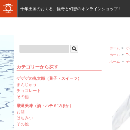
千年王国のおくる、怪奇と幻想のオンラインショップ！
ホーム
>
ゲ
ホーム
>
T
ホーム
>
子
カテゴリーから探す
ゲゲゲの鬼太郎（菓子・スイーツ）
まんじゅう
チョコレート
その他
厳選美味（酒・ハチミツほか）
お酒
はちみつ
その他