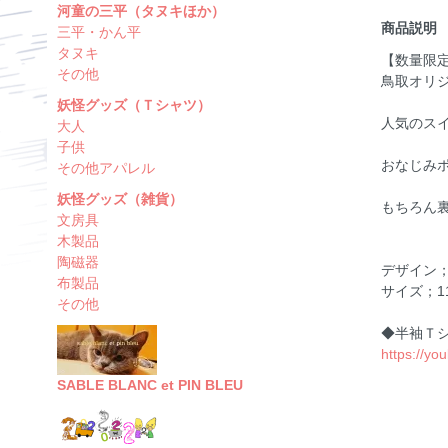
河童の三平（タヌキほか）
商品説明
三平・かん平
タヌキ
【数量限
その他
鳥取オリ
妖怪グッズ（Ｔシャツ）
人気のス
大人
子供
おなじみ
その他アパレル
妖怪グッズ（雑貨）
もちろん
文房具
木製品
陶磁器
デザイン
布製品
サイズ；11
その他
◆半袖Ｔ
https://y
SABLE BLANC et PIN BLEU