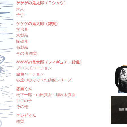
ゲゲゲの鬼太郎（Ｔシャツ）
大人
子供
ゲゲゲの鬼太郎（雑貨）
文房具
木製品
陶磁器
布製品
その他 雑貨
ゲゲゲの鬼太郎（フィギュア・砂像）
ブロンズバージョン
金色バージョン
砂丘の砂でできた砂像シリーズ
悪魔くん
松下一郎・山田真吾・埋れ木真吾
百目の子
その他
テレビくん
雑貨