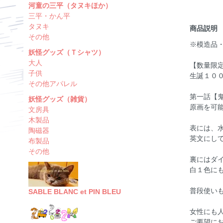
河童の三平（タヌキほか）
三平・かん平
タヌキ
商品説明
その他
※模造品
妖怪グッズ（Ｔシャツ）
大人
【数量限
子供
生誕１００
その他アパレル
第一話【
妖怪グッズ（雑貨）
原画を可
文房具
木製品
表には、
陶磁器
英文にして『
布製品
その他
裏にはダ
白１色に
普段使い
SABLE BLANC et PIN BLEU
女性にも人気
ご要望に