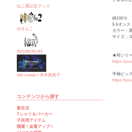
ねこ展記念グッズ
綿100％
5.6オンス
ゆきんこ
カラー：
サイズ；
SOUMOKU45
★同シリ
https://y
半袖ビッ
hibi create / 岸本裕美子
https://y
コンテンツから探す
新生活
Tシャツ＆パーカー
子供用アイテム
開運！金運アップ！