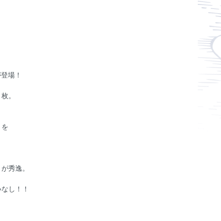
が登場！
１枚。
』を
りが秀逸。
いなし！！