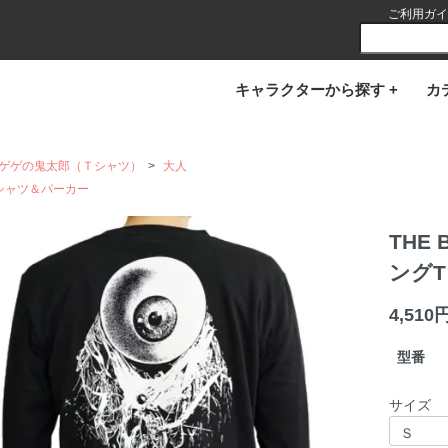
ご利用ガイ
キャラクターから探す +
カ
ゲゲの鬼太郎（Ｔシャツ）
>
大人
シャツ＆パーカー
THE 
ング
4,510
型番
サイズ