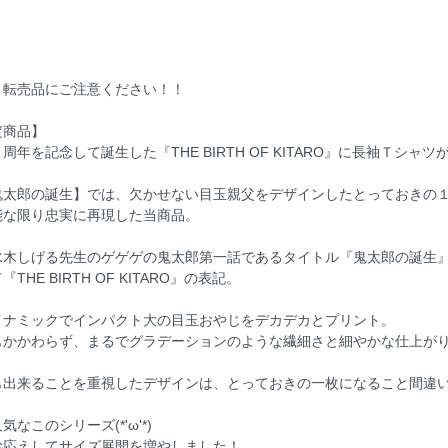
・転売品にご注意ください！！
定商品】
周年を記念して誕生した『THE BIRTH OF KITARO』に長袖Ｔシャツ
鬼太郎の誕生】では、欠かせない目玉親父をデザインしたとっておきの
能な限り忠実に再現した当商品。
水木しげる先生のゲゲゲの鬼太郎第一話であるタイトル『鬼太郎の誕生
THE BIRTH OF KITARO』の表記。
イナミックでインパクト大の目玉おやじをデカデカとプリント。
もかかわらず、まるでグラデーションのような繊細さと細やかな仕上が
も出来ることを重視したデザインは、とっておきの一枚になること間違
なこのシリーズ(*'ω'*)
お応えしてサイズ展開を増やしました！