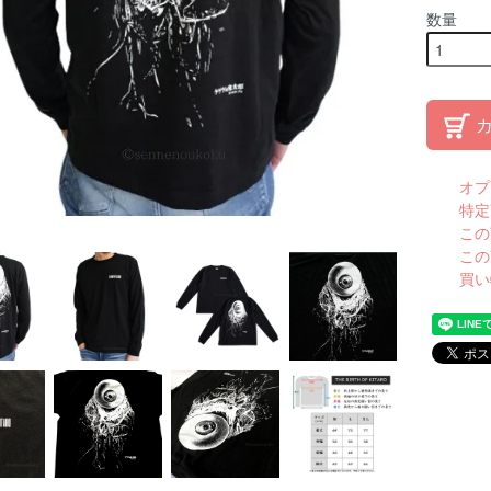
数量
オプ
特定
この
この
買い