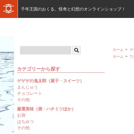
千年王国のおくる、怪奇と幻想のオンラインショップ！
ホーム
>
ゲ
ホーム
>
T
カテゴリーから探す
ゲゲゲの鬼太郎（菓子・スイーツ）
まんじゅう
チョコレート
その他
厳選美味（酒・ハチミツほか）
お酒
はちみつ
その他