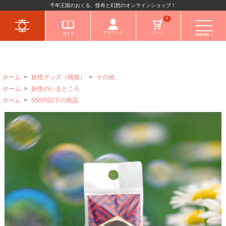
千年王国のおくる、怪奇と幻想のオンラインショップ！
キャラクターから
0
アカウント
カート
ガイド
menu
ホーム
>
妖怪グッズ（雑貨）
>
その他
ホーム
>
妖怪のいるところ
ホーム
>
550円以下の商品