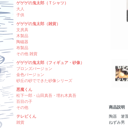
ゲゲゲの鬼太郎（Ｔシャツ）
大人
子供
ゲゲゲの鬼太郎（雑貨）
文房具
木製品
陶磁器
布製品
その他 雑貨
ゲゲゲの鬼太郎（フィギュア・砂像）
ブロンズバージョン
金色バージョン
砂丘の砂でできた砂像シリーズ
悪魔くん
松下一郎・山田真吾・埋れ木真吾
百目の子
商品説明
その他
テレビくん
陶器 箸
雑貨
ねずみ男