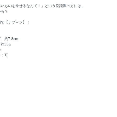
汚いものを乗せるなんて！」という良識派の方には、
かも？
顔で【ナプ～ン】！
 約7.8cm
約33g
器
ジ：可