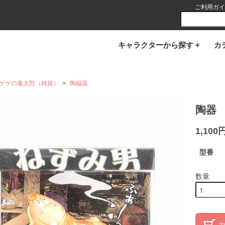
ご利用ガイ
キャラクターから探す +
カ
ゲゲの鬼太郎（雑貨）
>
陶磁器
陶器
1,100
型番
数量