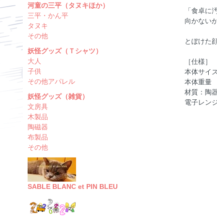
河童の三平（タヌキほか）
「食卓に
三平・かん平
向かない
タヌキ
その他
とぼけた
妖怪グッズ（Ｔシャツ）
大人
［仕様］
子供
本体サイズ
その他アパレル
本体重量 
材質：陶
妖怪グッズ（雑貨）
電子レン
文房具
木製品
陶磁器
布製品
その他
SABLE BLANC et PIN BLEU