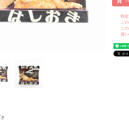
特定
この
この
買い
置き