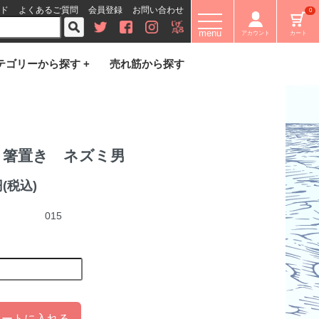
ド
よくあるご質問
会員登録
お問い合わせ
0
menu
アカウント
カート
テゴリーから探す +
売れ筋から探す
 箸置き ネズミ男
円(税込)
015
カートに入れる