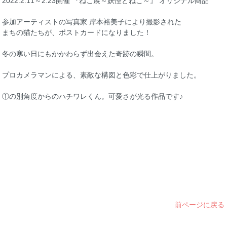
2022.2.11～2.23開催 『ねこ展～妖怪とねこ～』 オリジナル商品
参加アーティストの写真家 岸本裕美子により撮影された
まちの猫たちが、ポストカードになりました！
冬の寒い日にもかかわらず出会えた奇跡の瞬間。
プロカメラマンによる、素敵な構図と色彩で仕上がりました。
①の別角度からのハチワレくん。可愛さが光る作品です♪
前ページに戻る