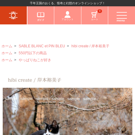
千年王国のおくる、怪奇と幻想のオンラインショップ！
キャラクターから
0
アカウント
カート
ガイド
menu
ホーム
>
SABLE BLANC et PIN BLEU
>
hibi create / 岸本裕美子
ホーム
>
550円以下の商品
ホーム
>
やっぱりねこが好き